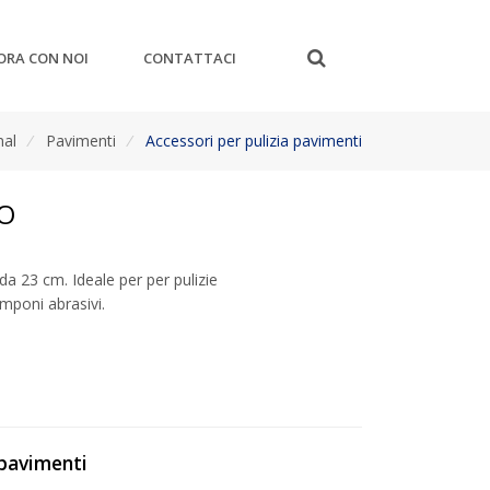
ORA CON NOI
CONTATTACI
nal
/
Pavimenti
/
Accessori per pulizia pavimenti
TO
a 23 cm. Ideale per per pulizie
mponi abrasivi.
 pavimenti