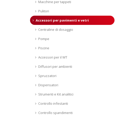
Macchine per tappeti
Pulitori
Accessori per pavimenti e vetri
Centraline di dosaggio
Pompe
Piscine
Accessori per il WT
Diffusori per ambienti
Spruzzatori
Dispensatori
Strumenti e Kit analitici
Controllo infestanti
Controllo spandimenti