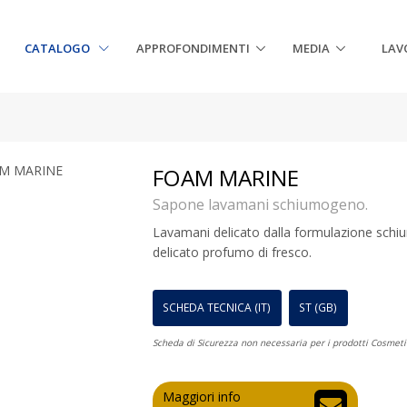
CATALOGO
APPROFONDIMENTI
MEDIA
LAV
FOAM MARINE
Sapone lavamani schiumogeno.
Lavamani delicato dalla formulazione schi
delicato profumo di fresco.
SCHEDA TECNICA (IT)
ST (GB)
Scheda di Sicurezza non necessaria per i prodotti Cosmeti
Maggiori info