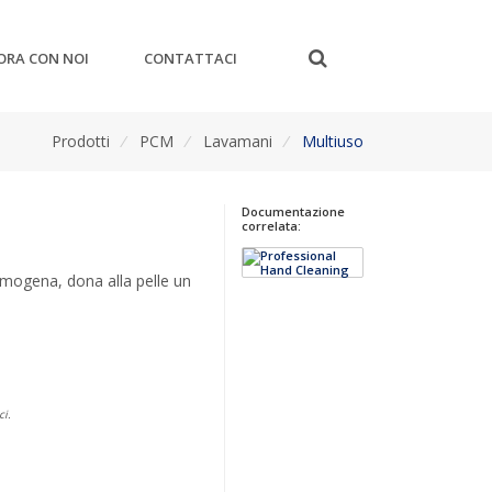
ORA CON NOI
CONTATTACI
Prodotti
/
PCM
/
Lavamani
/
Multiuso
Documentazione
correlata:
umogena, dona alla pelle un
ci.