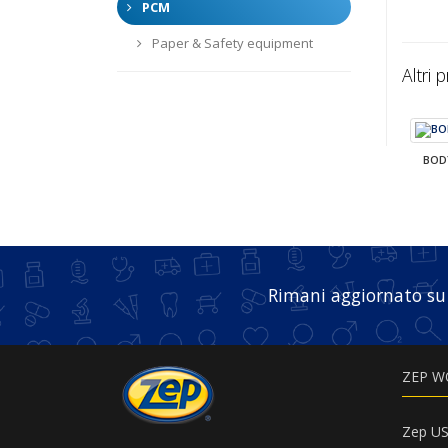
PCM
Paper & Safety equipment
Altri 
BOD
Rimani aggiornato su
ZEP W
Zep U