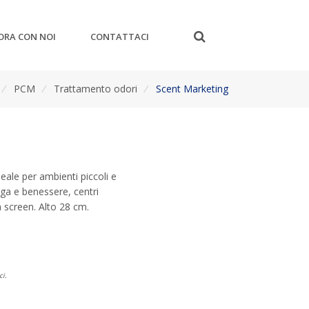
ORA CON NOI
CONTATTACI
/
PCM
/
Trattamento odori
/
Scent Marketing
deale per ambienti piccoli e
yoga e benessere, centri
ch screen. Alto 28 cm.
ci.