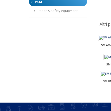
PCM
Paper & Safety equipment
Altri 
SM AM
SM
SM U