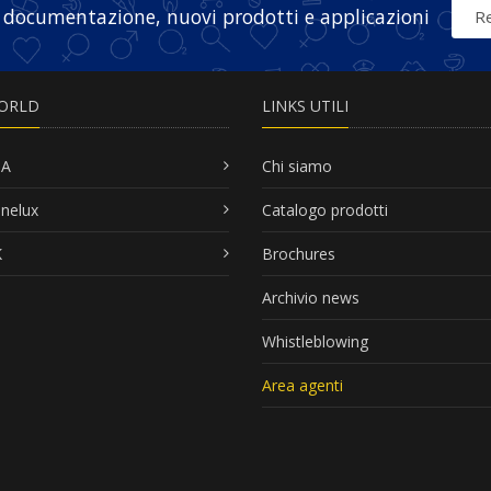
 documentazione, nuovi prodotti e applicazioni
Re
ORLD
LINKS UTILI
SA
Chi siamo
nelux
Catalogo prodotti
K
Brochures
Archivio news
Whistleblowing
Area agenti