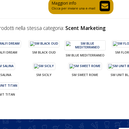
Maggiori info
Clicca per inviare una e-mail
prodotti nella stessa categoria:
Scent Marketing
ALFI DREAM
SM BLACK OUD
SM FLOR
SM BLUE MEDITERRANEO
 SALINA
SM SICILY
SM SWEET ROME
SM UNIT BL
NIT TITAN