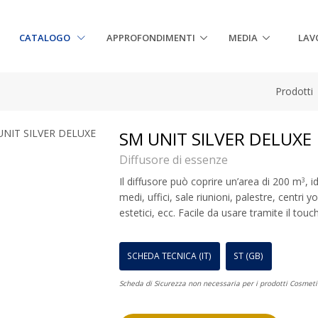
CATALOGO
APPROFONDIMENTI
MEDIA
LAV
Prodotti
SM UNIT SILVER DELUXE
Diffusore di essenze
Il diffusore può coprire un’area di 200 m
, i
3
medi, uffici, sale riunioni, palestre, centri 
estetici, ecc. Facile da usare tramite il tou
SCHEDA TECNICA (IT)
ST (GB)
Scheda di Sicurezza non necessaria per i prodotti Cosmeti