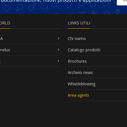
ORLD
LINKS UTILI
SA
Chi siamo
nelux
Catalogo prodotti
K
Brochures
Archivio news
Whistleblowing
Area agenti