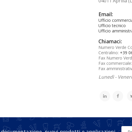
04011 Aprilia (L
Email:
Ufficio commerci
Ufficio tecnico
Ufficio amministr
Chiamaci:
Numero Verde C
Centralino:
+39 0
Fax Numero Verd
Fax commerciale
Fax amministrati
Lunedì - Venerd
 documentazione, nuovi prodotti e applicazioni
Re