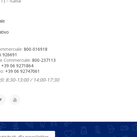
T) - Italia
ale
ativo
ommerciale:
800-016918
6 926691
e Commerciale:
800-237113
:
+39 06 9271864
vo:
+39 06 92747061
ì: 8:30-13:00 / 14:00-17:30
gistrati alla newsletter