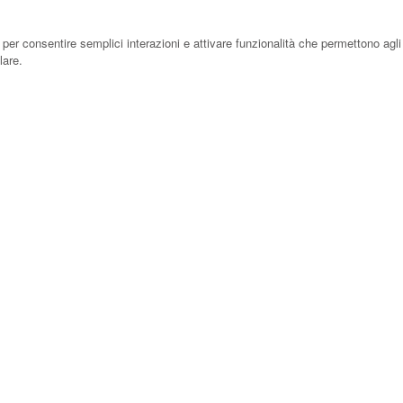
er consentire semplici interazioni e attivare funzionalità che permettono agli
lare.
er migliorare la qualità della user experience e consentire le interazioni con 
r misurare il traffico e analizzare il comportamento degli Utenti per migliorar