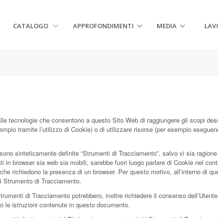
CATALOGO
APPROFONDIMENTI
MEDIA
LAV
e tecnologie che consentono a questo Sito Web di raggiungere gli scopi descri
sempio tramite l’utilizzo di Cookie) o di utilizzare risorse (per esempio esegue
ono sinteticamente definite “Strumenti di Tracciamento”, salvo vi sia ragione d
n browser sia web sia mobili, sarebbe fuori luogo parlare di Cookie nel contest
he richiedono la presenza di un browser. Per questo motivo, all’interno di qu
 di Strumento di Tracciamento.
 Strumenti di Tracciamento potrebbero, inoltre richiedere il consenso dell’Uten
 le istruzioni contenute in questo documento.