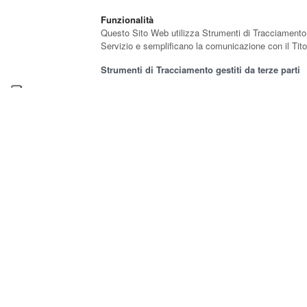
Funzionalità
Questo Sito Web utilizza Strumenti di Tracciamento p
Servizio e semplificano la comunicazione con il Tito
Strumenti di Tracciamento gestiti da terze parti
Widget di Tawk.to (tawk.to ltd.)
Esperienza
Questo Sito Web utilizza Strumenti di Tracciamento p
Strumenti di Tracciamento gestiti da terze parti
Widget Google Maps (Google Inc.)
Misurazione
Questo Sito Web utilizza Strumenti di Tracciamento pe