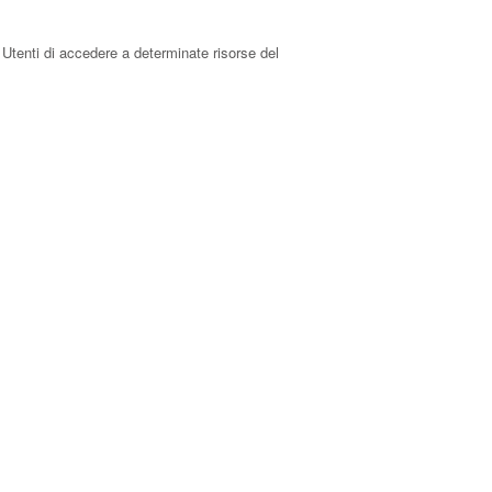
 Utenti di accedere a determinate risorse del
contenuti, network e piattaforme esterni.
e il Servizio.