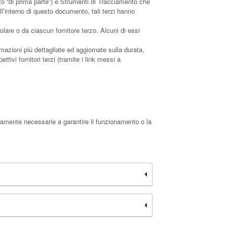
o “di prima parte”) e Strumenti di Tracciamento che
ll’interno di questo documento, tali terzi hanno
lare o da ciascun fornitore terzo. Alcuni di essi
mazioni più dettagliate ed aggiornate sulla durata,
tivi fornitori terzi (tramite i link messi a
tamente necessarie a garantire il funzionamento o la