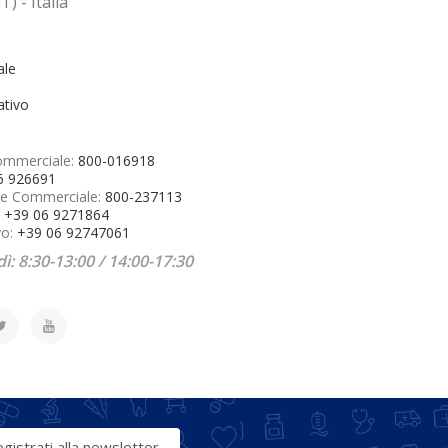
T) - Italia
ale
ativo
ommerciale:
800-016918
6 926691
e Commerciale:
800-237113
:
+39 06 9271864
vo:
+39 06 92747061
ì: 8:30-13:00 / 14:00-17:30
gistrati alla newsletter