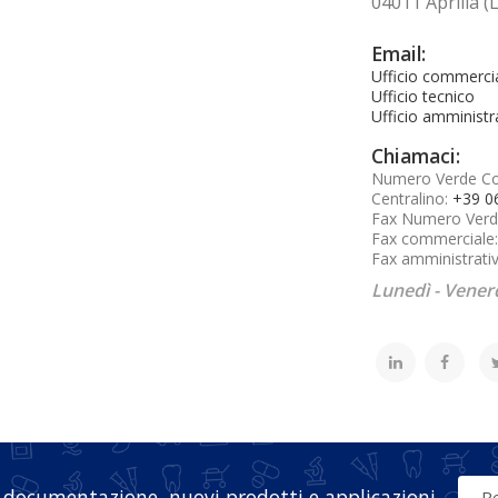
04011 Aprilia (L
Email:
Ufficio commerci
Ufficio tecnico
Ufficio amministr
Chiamaci:
Numero Verde C
Centralino:
+39 0
Fax Numero Verd
Fax commerciale
Fax amministrati
Lunedì - Venerd
 documentazione, nuovi prodotti e applicazioni
Re