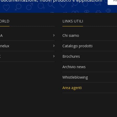
ORLD
LINKS UTILI
SA
Chi siamo
nelux
Catalogo prodotti
K
Brochures
Archivio news
Whistleblowing
Area agenti