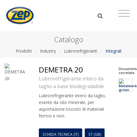
Catalogo
Prodotti
/
Industry
/
Lubrorefrigeranti
/
Integrali
DEMETRA 20
Document
correlata:
Lubrorefrigerante intero da
taglio a base biodegradabile
Lubrorefrigerante intero da taglio,
esente da olio minerale, per
asportazione truciolo di materiali
ferrosi e non.
SCHEDA TECNICA (IT)
ST (GB)