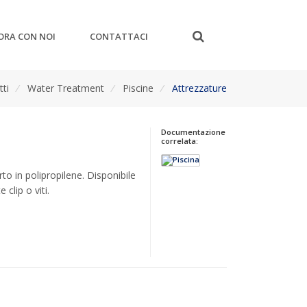
ORA CON NOI
CONTATTACI
ti
/
Water Treatment
/
Piscine
/
Attrezzature
Documentazione
correlata:
 in polipropilene. Disponibile
clip o viti.