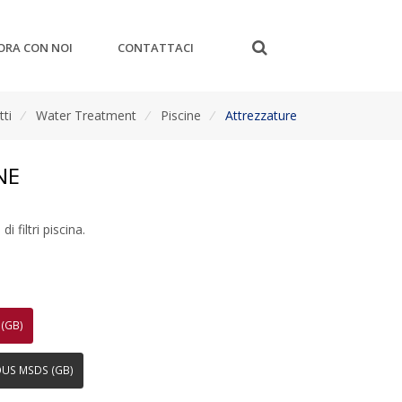
ORA CON NOI
CONTATTACI
ti
/
Water Treatment
/
Piscine
/
Attrezzature
NE
di filtri piscina.
(GB)
OUS MSDS (GB)