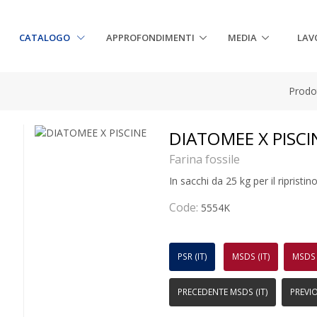
CATALOGO
APPROFONDIMENTI
MEDIA
LAV
Prodot
DIATOMEE X PISCI
Farina fossile
In sacchi da 25 kg per il ripristino 
Code:
5554K
PSR (IT)
MSDS (IT)
MSDS 
PRECEDENTE MSDS (IT)
PREVI