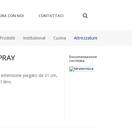
ORA CON NOI
CONTATTACI
Prodotti
/
Institutional
/
Cucina
/
Attrezzature
PRAY
Documentazione
correlata:
i estensione piegato da 21 cm,
 litro.