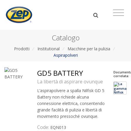
Catalogo
Prodotti
/
Institutional
/
Macchine per la pulizia
/
Aspirapolveri
GD5 BATTERY
Document
correlata:
La libertà di aspirare ovunque
L’aspirapolvere a spalla Nilfisk GD 5
Battery non richiede alcuna
connessione elettrica, consentendo
grande facilità di pulizia e libertà di
movimento pressoché ovunque.
Code:
EQN013