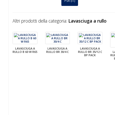
PSR (IT)
Altri prodotti della categoria:
Lavasciuga a rullo
LAVASCIUGA A
LAVASCIUGA A
LAVASCIUGA A
RULLO B 60 W R65
RULLO BR 30/4 C
RULLO BR 35/12 C
L
BP PACK
RUL