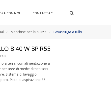
ORA CON NOI
CONTATTACI
nal
/
Macchine per la pulizia
/
Lavasciuga a rullo
LO B 40 W BP R55
erra
mo a terra, con alimentazione a
e per aree di medie dimensioni.
e. Sistema di lavaggio
pero. Pista di aspirazione 85