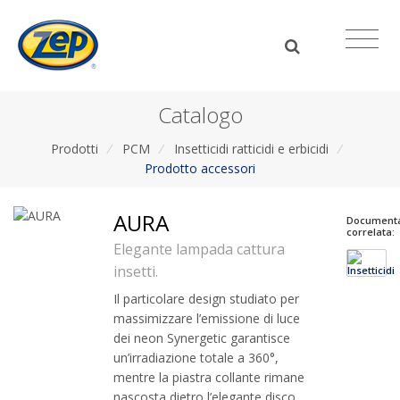
Catalogo
Prodotti
/
PCM
/
Insetticidi ratticidi e erbicidi
/
Prodotto accessori
AURA
Document
correlata:
Elegante lampada cattura
insetti.
Il particolare design studiato per
massimizzare l’emissione di luce
dei neon Synergetic garantisce
un’irradiazione totale a 360°,
mentre la piastra collante rimane
nascosta dietro l’elegante disco