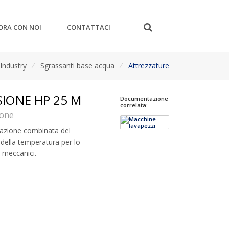
ORA CON NOI
CONTATTACI
Industry
/
Sgrassanti base acqua
/
Attrezzature
SIONE HP 25 M
Documentazione
correlata:
ione
l’azione combinata del
 della temperatura per lo
i meccanici.