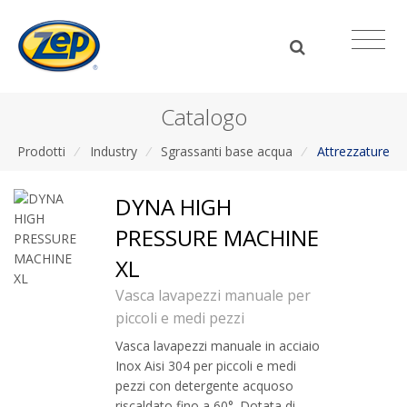
Catalogo
Prodotti
/
Industry
/
Sgrassanti base acqua
/
Attrezzature
DYNA HIGH
PRESSURE MACHINE
XL
Vasca lavapezzi manuale per
piccoli e medi pezzi
Vasca lavapezzi manuale in acciaio
Inox Aisi 304 per piccoli e medi
pezzi con detergente acquoso
riscaldato fino a 60°. Dotata di