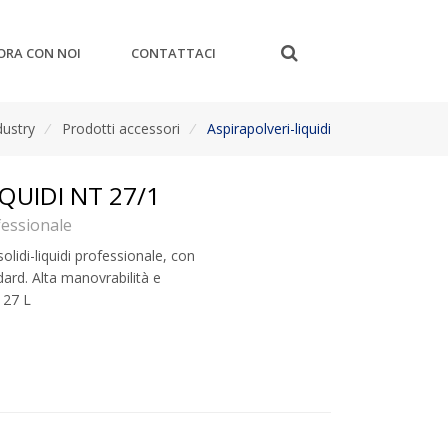
ORA CON NOI
CONTATTACI
dustry
/
Prodotti accessori
/
Aspirapolveri-liquidi
QUIDI NT 27/1
fessionale
lidi-liquidi professionale, con
dard. Alta manovrabilità e
: 27 L