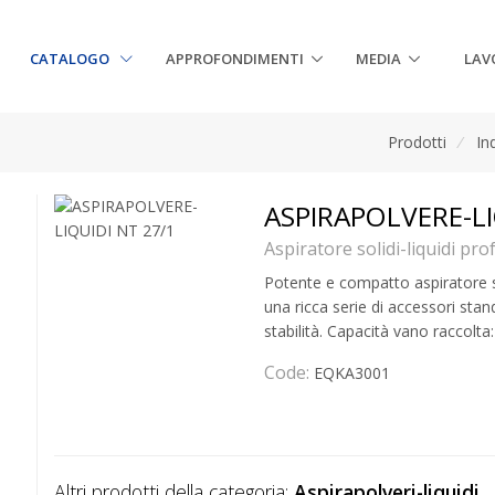
CATALOGO
APPROFONDIMENTI
MEDIA
LAV
Prodotti
/
In
ASPIRAPOLVERE-LI
Aspiratore solidi-liquidi pro
Potente e compatto aspiratore so
una ricca serie di accessori stan
stabilità. Capacità vano raccolta
Code:
EQKA3001
Altri prodotti della categoria:
Aspirapolveri-liquidi