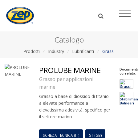
Catalogo
Prodotti
/
Industry
/
Lubrificanti
/
Grassi
PROLUBE MARINE
Document
correlata:
Grasso per applicazioni
marine
Grasso a base di diossido di titanio
a elevate performance a
elevatissima adesività, specifico per
il settore marino.
SCHEDA TECNICA (IT)
ST (GB)