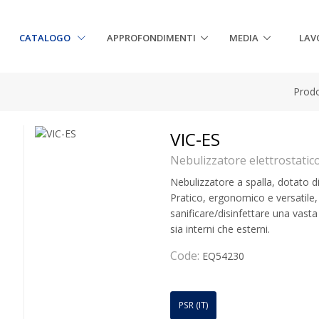
CATALOGO
APPROFONDIMENTI
MEDIA
LAV
Prodo
VIC-ES
Nebulizzatore elettrostatico
Nebulizzatore a spalla, dotato di b
Pratico, ergonomico e versatile,
sanificare/disinfettare una vas
sia interni che esterni.
Code:
EQ54230
PSR (IT)