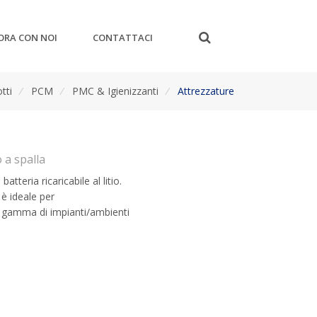
ORA CON NOI
CONTATTACI
tti
/
PCM
/
PMC & Igienizzanti
/
Attrezzature
 a spalla
atteria ricaricabile al litio.
 è ideale per
ta gamma di impianti/ambienti