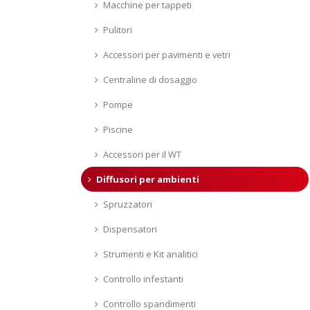
Macchine per tappeti
Pulitori
Accessori per pavimenti e vetri
Centraline di dosaggio
Pompe
Piscine
Accessori per il WT
Diffusori per ambienti
Spruzzatori
Dispensatori
Strumenti e Kit analitici
Controllo infestanti
Controllo spandimenti